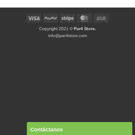
Visa
PayPal
Stripe
MasterCard
Cash
On
Copyright 2021 ©
Par4 Store.
Delivery
info@par4store.com
Contáctanos