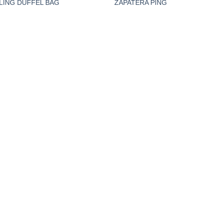
LING DUFFEL BAG
ZAPATERA PING
Wishlist
Wish