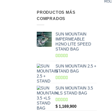
ROL
PRODUCTOS MÁS
COMPRADOS
SUN MOUNTAIN
IMPERMEABLE
H2NO LITE SPEED
STAND BAG
Valorado
con
5.00
de
SUN MOUNTAIN 2.5 +
5
STAND BAG
Valorado
con
5.00
de
SUN MOUNTAIN 3.5
5
+LS STAND BAG
Valorado
$
1,169,900
con
5.00
de