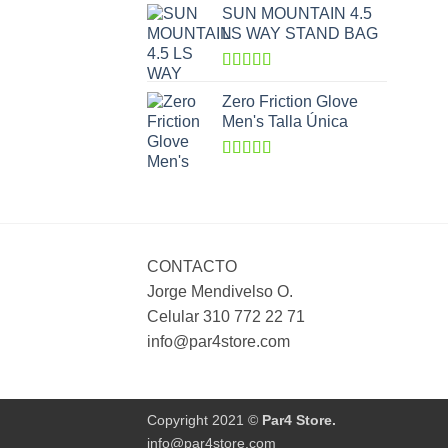
5
SUN MOUNTAIN 4.5
LS WAY STAND BAG
Valorado
con
5.00
de
Zero Friction Glove
5
Men's Talla Única
Valorado
con
4.00
de 5
CONTACTO
Jorge Mendivelso O.
Celular 310 772 22 71
info@par4store.com
Copyright 2021 ©
Par4 Store.
info@par4store.com