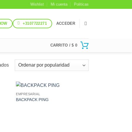
Wishlist
Mi cuenta
Politicas
NOW
+3107722271
ACCEDER
CARRITO /
$
0
Ordenado
tados
por
popularidad
EMPRESARIAL
 to
Add to
BACKPACK PING
list
Wishlist
 to