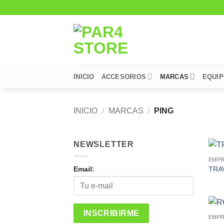
Saltar
al
contenido
INICIO
ACCESORIOS
MARCAS
EQUI
INICIO
/
MARCAS
/
PING
NEWSLETTER
EMPR
TRA
Email:
EMPR