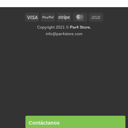
Visa
PayPal
Stripe
MasterCard
Cash
On
Copyright 2021 ©
Par4 Store.
Delivery
info@par4store.com
Contáctanos