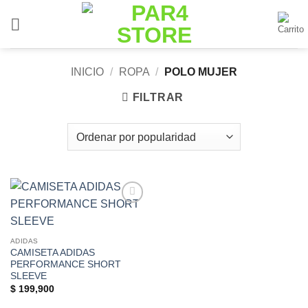
Saltar
al
contenido
INICIO
/
ROPA
/
POLO MUJER
FILTRAR
Add to
Wishlist
ADIDAS
CAMISETA ADIDAS
PERFORMANCE SHORT
SLEEVE
$
199,900