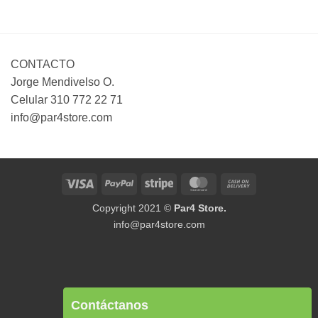
CONTACTO
Jorge Mendivelso O.
Celular 310 772 22 71
info@par4store.com
Visa
PayPal
Stripe
MasterCard
Cash
On
Copyright 2021 ©
Par4 Store.
Delivery
info@par4store.com
Contáctanos