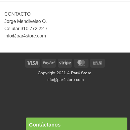
CONTACTO
Jorge Mendivelso O.
Celular 310 772 22 71
info@par4store.com
Visa
PayPal
Stripe
MasterCard
Cash
On
Copyright 2021 ©
Par4 Store.
Delivery
info@par4store.com
Contáctanos