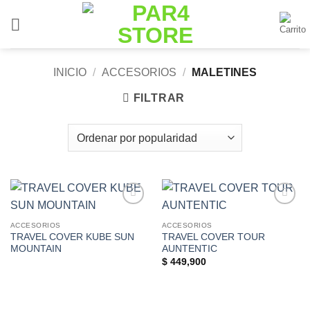
Saltar
al
contenido
INICIO
/
ACCESORIOS
/
MALETINES
FILTRAR
Add to
Add to
Wishlist
Wishlist
ACCESORIOS
ACCESORIOS
TRAVEL COVER KUBE SUN
TRAVEL COVER TOUR
MOUNTAIN
AUNTENTIC
$
449,900