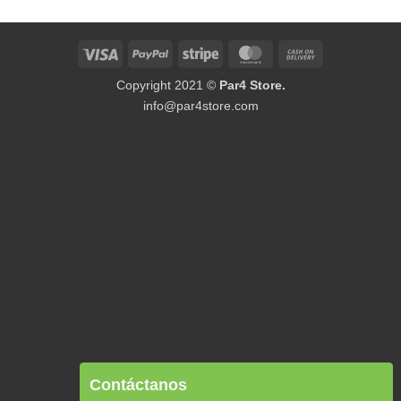
Visa
PayPal
Stripe
MasterCard
Cash
On
Copyright 2021 ©
Par4 Store.
Delivery
info@par4store.com
Contáctanos