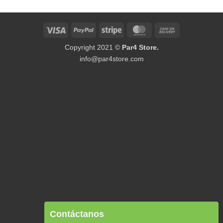
Visa
PayPal
Stripe
MasterCard
Cash
On
Copyright 2021 ©
Par4 Store.
Delivery
info@par4store.com
Contáctanos