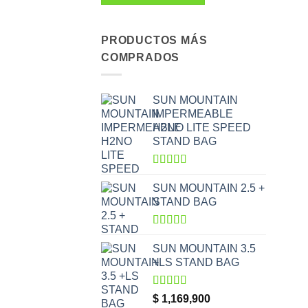
PRODUCTOS MÁS
COMPRADOS
SUN MOUNTAIN
IMPERMEABLE
H2NO LITE SPEED
STAND BAG
Valorado
con
5.00
de
SUN MOUNTAIN 2.5 +
5
STAND BAG
Valorado
con
5.00
de
SUN MOUNTAIN 3.5
5
+LS STAND BAG
Valorado
$
1,169,900
con
5.00
de