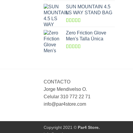
5
SUN MOUNTAIN 4.5
LS WAY STAND BAG
Valorado
con
5.00
de
Zero Friction Glove
5
Men's Talla Única
Valorado
con
4.00
de 5
CONTACTO
Jorge Mendivelso O.
Celular 310 772 22 71
info@par4store.com
Copyright 2021 ©
Par4 Store.