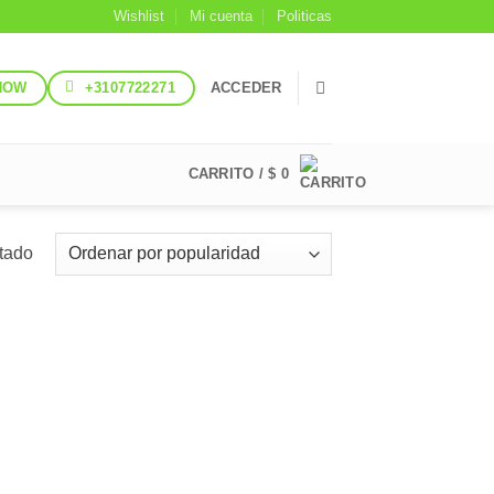
Wishlist
Mi cuenta
Politicas
NOW
+3107722271
ACCEDER
CARRITO /
$
0
ltado