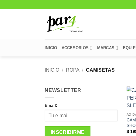
Saltar
al
contenido
INICIO
ACCESORIOS
MARCAS
EQUI
INICIO
/
ROPA
/
CAMISETAS
NEWSLETTER
Email:
ADID
CAM
SHO
$
19