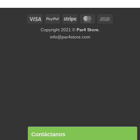
Visa
PayPal
Stripe
MasterCard
Cash
On
Copyright 2021 ©
Par4 Store.
Delivery
info@par4store.com
Contáctanos