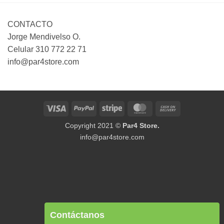
CONTACTO
Jorge Mendivelso O.
Celular 310 772 22 71
info@par4store.com
Visa
PayPal
Stripe
MasterCard
Cash
On
Copyright 2021 ©
Par4 Store.
Delivery
info@par4store.com
Contáctanos