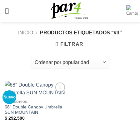
Saltar
al
contenido
INICIO
/
PRODUCTOS ETIQUETADOS “#3”
FILTRAR
Nuevo
Add to
Wishlist
ACCESORIOS
68″ Double Canopy Umbrella
SUN MOUNTAIN
$
292,500