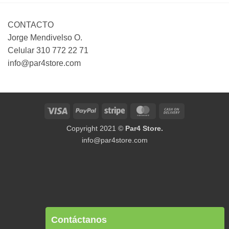
CONTACTO
Jorge Mendivelso O.
Celular 310 772 22 71
info@par4store.com
Visa
PayPal
Stripe
MasterCard
Cash
On
Copyright 2021 ©
Par4 Store.
Delivery
info@par4store.com
Contáctanos