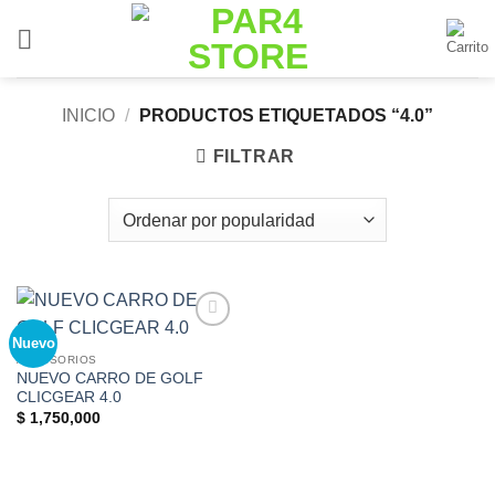
Saltar
al
contenido
INICIO
/
PRODUCTOS ETIQUETADOS “4.0”
FILTRAR
Nuevo
Add to
Wishlist
ACCESORIOS
NUEVO CARRO DE GOLF
CLICGEAR 4.0
$
1,750,000