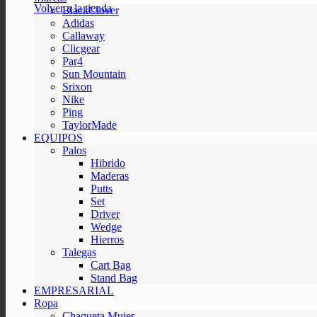
Volver a la tienda
BlackClover
Adidas
Callaway
Clicgear
Par4
Sun Mountain
Srixon
Nike
Ping
TaylorMade
EQUIPOS
Palos
Hibrido
Maderas
Putts
Set
Driver
Wedge
Hierros
Talegas
Cart Bag
Stand Bag
EMPRESARIAL
Ropa
Chaqueta Mujer