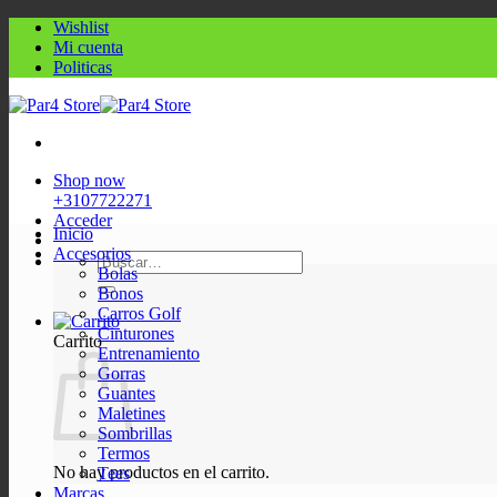
Saltar
Wishlist
al
Mi cuenta
contenido
Politicas
Shop now
+3107722271
Acceder
Inicio
Accesorios
Buscar
Bolas
por:
Bonos
Carros Golf
Cinturones
Carrito
Entrenamiento
Gorras
Guantes
Maletines
Sombrillas
Termos
No hay productos en el carrito.
Tees
Marcas