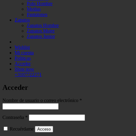
Polo Hombre
Medias
Pantalones
Zapatos
Zapatos Hombre
Zapatos Mujer
Zapatos Junior
Wishlist
Mi cuenta
Politicas
Acceder
Shop now
+3107722271
Acceder
Obligatorio
Nombre de usuario o correo electrónico
*
Obligatorio
Contraseña
*
Recuérdame
Acceso