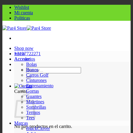
Saltar
Wishlist
al
Mi cuenta
contenido
Politicas
Shop now
+3107722271
Inicio
Acceder
Accesorios
Bolas
Buscar
Bonos
por:
Carros Golf
Cinturones
Entrenamiento
Gorras
Carrito
Guantes
Maletines
Sombrillas
Termos
Tees
Marcas
No hay productos en el carrito.
BlackClover