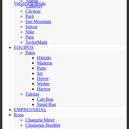
Adidas
Volver a la tienda
Callaway
Clicgear
Par4
Sun Mountain
Srixon
Nike
Ping
TaylorMade
EQUIPOS
Palos
Hibrido
Maderas
Putts
Set
Driver
Wedge
Hierros
Talegas
Cart Bag
Stand Bag
EMPRESARIAL
Ropa
Chaqueta Mujer
Chaquetas Hombre