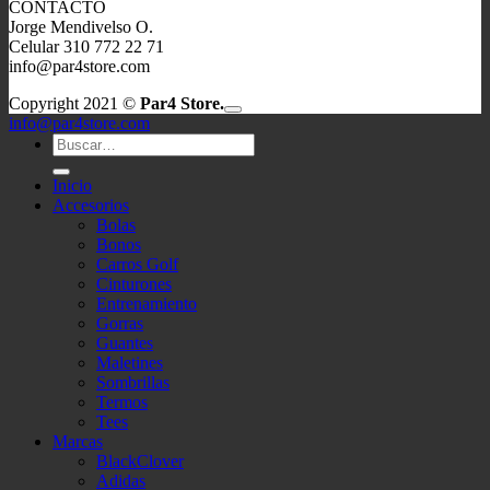
CONTACTO
Jorge Mendivelso O.
Celular 310 772 22 71
info@par4store.com
V
Copyright 2021 ©
Par4 Store.
P
info@par4store.com
Buscar
S
por:
M
C
Inicio
Accesorios
D
Bolas
Bonos
Carros Golf
Cinturones
Entrenamiento
Gorras
Guantes
Maletines
Sombrillas
Termos
Tees
Marcas
BlackClover
Adidas