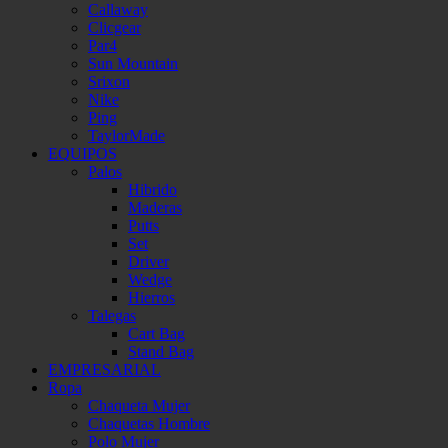
Callaway
Clicgear
Par4
Sun Mountain
Srixon
Nike
Ping
TaylorMade
EQUIPOS
Palos
Hibrido
Maderas
Putts
Set
Driver
Wedge
Hierros
Talegas
Cart Bag
Stand Bag
EMPRESARIAL
Ropa
Chaqueta Mujer
Chaquetas Hombre
Polo Mujer