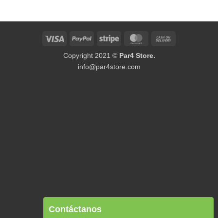
Visa
PayPal
Stripe
MasterCard
Cash
On
Copyright 2021 ©
Par4 Store.
Delivery
info@par4store.com
Contáctanos