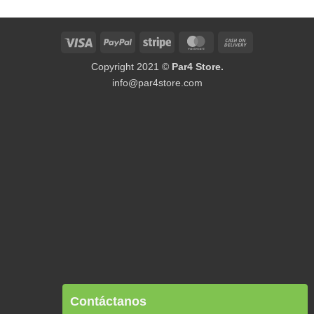
Visa
PayPal
Stripe
MasterCard
Cash
On
Copyright 2021 ©
Par4 Store.
Delivery
info@par4store.com
Contáctanos