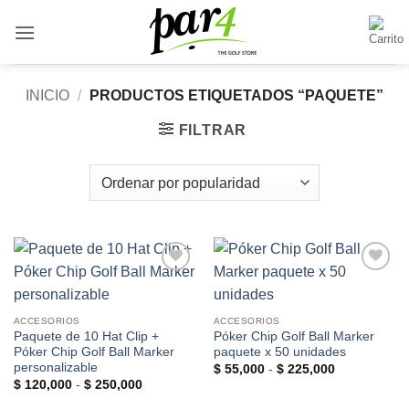
Saltar
al
contenido
INICIO
/
PRODUCTOS ETIQUETADOS “PAQUETE”
FILTRAR
Add to
Add to
Wishlist
Wishlist
ACCESORIOS
ACCESORIOS
Paquete de 10 Hat Clip +
Póker Chip Golf Ball Marker
Póker Chip Golf Ball Marker
paquete x 50 unidades
personalizable
Rango
$
55,000
-
$
225,000
de
Rango
$
120,000
-
$
250,000
precios:
de
desde
precios: