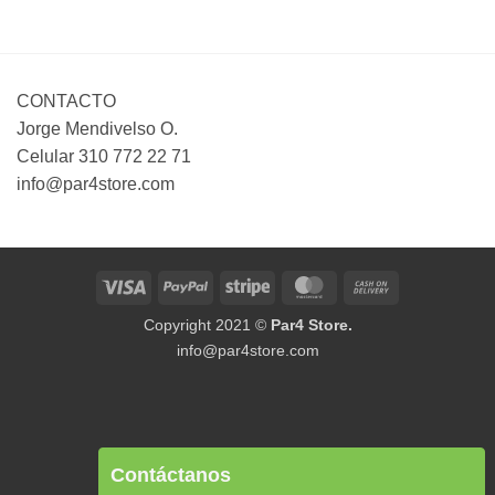
$ 55,000
desde
hasta
$ 120,000
$ 225,000
hasta
$ 250,000
CONTACTO
Jorge Mendivelso O.
Celular 310 772 22 71
info@par4store.com
Visa
PayPal
Stripe
MasterCard
Cash
On
Copyright 2021 ©
Par4 Store.
Delivery
info@par4store.com
Contáctanos