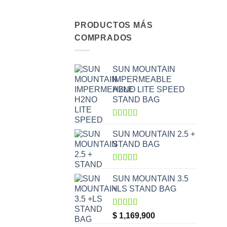
PRODUCTOS MÁS
COMPRADOS
SUN MOUNTAIN
IMPERMEABLE
H2NO LITE SPEED
STAND BAG
Valorado
con
5.00
de
SUN MOUNTAIN 2.5 +
5
STAND BAG
Valorado
con
5.00
de
SUN MOUNTAIN 3.5
5
+LS STAND BAG
Valorado
$
1,169,900
con
5.00
de