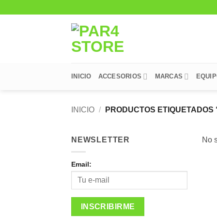
Saltar
al
contenido
INICIO
ACCESORIOS
MARCAS
EQUI
INICIO
/
PRODUCTOS ETIQUETADOS 
NEWSLETTER
No s
Email: