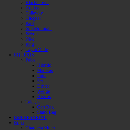
BlackClover
Adidas
Callaway
Clicgear
Par4
Sun Mountain
Srixon
Nike
Ping
TaylorMade
EQUIPOS
Palos
Hibrido
Maderas
Putts
Set
Driver
Wedge
Hierros
Talegas
Cart Bag
Stand Bag
EMPRESARIAL
Ropa
Chaqueta Mujer