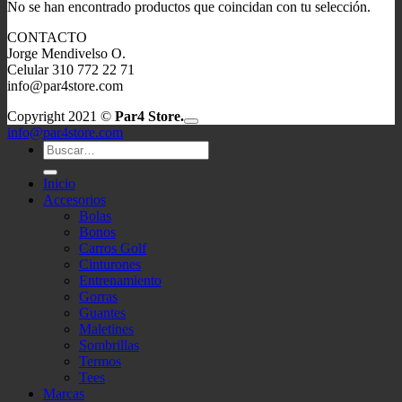
No se han encontrado productos que coincidan con tu selección.
CONTACTO
Jorge Mendivelso O.
Celular 310 772 22 71
info@par4store.com
V
Copyright 2021 ©
Par4 Store.
P
info@par4store.com
Buscar
S
por:
M
C
Inicio
Accesorios
D
Bolas
Bonos
Carros Golf
Cinturones
Entrenamiento
Gorras
Guantes
Maletines
Sombrillas
Termos
Tees
Marcas