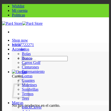
Saltar
Wishlist
al
Mi cuenta
contenido
Politicas
Shop now
+3107722271
Inicio
Acceder
Accesorios
Bolas
Buscar
Bonos
por:
Carros Golf
Cinturones
Entrenamiento
Gorras
Carrito
Guantes
Maletines
Sombrillas
Termos
Tees
Marcas
No hay productos en el carrito.
BlackClover