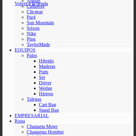
Adidas
Volver a la tienda
Callaway
Clicgear
Par4
Sun Mountain
Srixon
Nike
Ping
TaylorMade
EQUIPOS
Palos
Hibrido
Maderas
Putts
Set
Driver
Wedge
Hierros
Talegas
Cart Bag
Stand Bag
EMPRESARIAL
Ropa
Chaqueta Mujer
Chaquetas Hombre