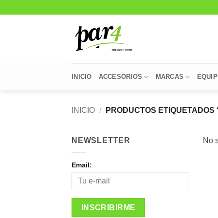
Saltar
al
contenido
INICIO
ACCESORIOS
MARCAS
EQUI
INICIO
/
PRODUCTOS ETIQUETADOS 
NEWSLETTER
No s
Email: