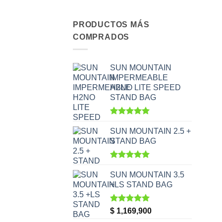
PRODUCTOS MÁS
COMPRADOS
SUN MOUNTAIN
IMPERMEABLE
H2NO LITE SPEED
STAND BAG
Valorado
con
5.00
SUN MOUNTAIN 2.5 +
de 5
STAND BAG
Valorado
con
5.00
SUN MOUNTAIN 3.5
de 5
+LS STAND BAG
Valorado
$
1,169,900
con
5.00