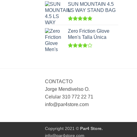
de 5
SUN MOUNTAIN 4.5
LS WAY STAND BAG
Valorado
con
5.00
Zero Friction Glove
de 5
Men's Talla Única
Valorado
con
4.00
de 5
CONTACTO
Jorge Mendivelso O.
Celular 310 772 22 71
info@par4store.com
Copyright 2021 ©
Par4 Store.
info@par4store.com