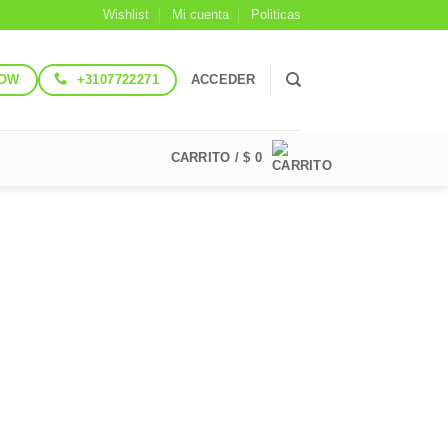
Wishlist
Mi cuenta
Politicas
NOW
+3107722271
ACCEDER
CARRITO /
$
0