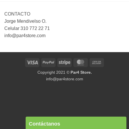
CONTACTO
Jorge Mendivelso O.
Celular 310 772 22 71
info@par4store.com
Visa
PayPal
Stripe
MasterCard
Cash
On
Copyright 2021 ©
Par4 Store.
Delivery
info@par4store.com
Contáctanos