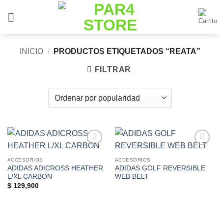
Saltar
al
contenido
INICIO
/
PRODUCTOS ETIQUETADOS “REATA”
FILTRAR
Add to
Add to
Wishlist
Wishlist
ACCESORIOS
ACCESORIOS
ADIDAS ADICROSS HEATHER
ADIDAS GOLF REVERSIBLE
L/XL CARBON
WEB BELT
$
129,900