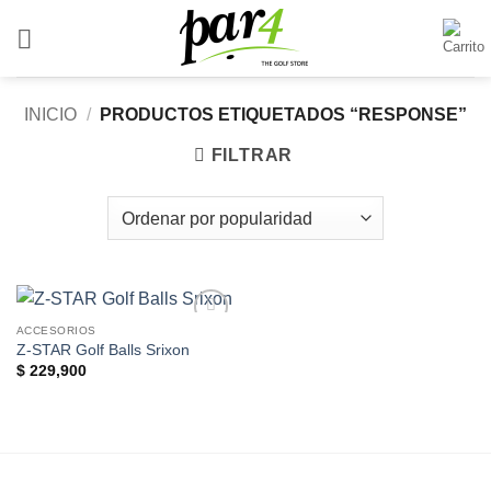
Saltar
al
contenido
INICIO
/
PRODUCTOS ETIQUETADOS “RESPONSE”
FILTRAR
ACCESORIOS
Add to
Z-STAR Golf Balls Srixon
Wishlist
$
229,900