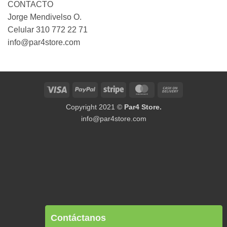
CONTACTO
Jorge Mendivelso O.
Celular 310 772 22 71
info@par4store.com
Visa
PayPal
Stripe
MasterCard
Cash
On
Copyright 2021 ©
Par4 Store.
Delivery
info@par4store.com
Contáctanos