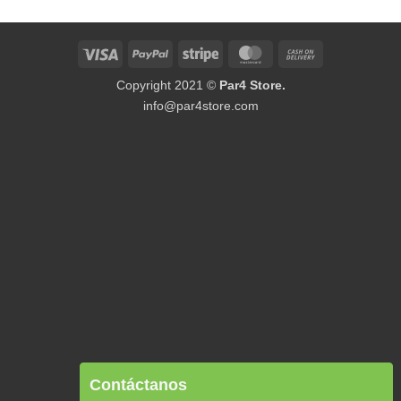
Visa
PayPal
Stripe
MasterCard
Cash
On
Copyright 2021 ©
Par4 Store.
Delivery
info@par4store.com
Contáctanos