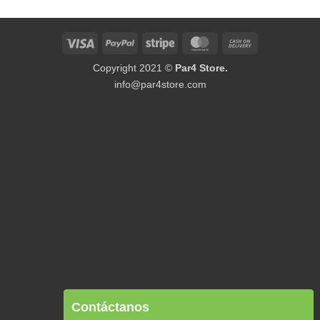
Visa
PayPal
Stripe
MasterCard
Cash
On
Copyright 2021 ©
Par4 Store.
Delivery
info@par4store.com
Contáctanos