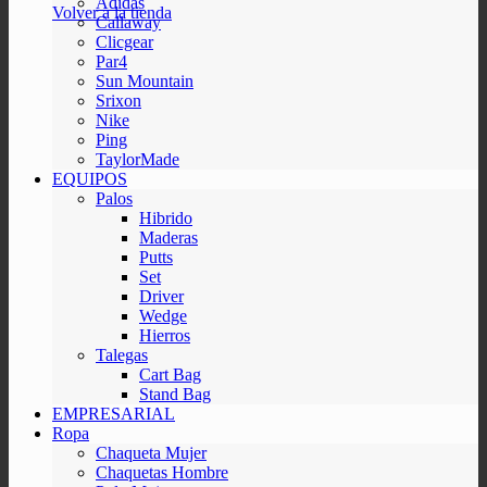
Adidas
Volver a la tienda
Callaway
Clicgear
Par4
Sun Mountain
Srixon
Nike
Ping
TaylorMade
EQUIPOS
Palos
Hibrido
Maderas
Putts
Set
Driver
Wedge
Hierros
Talegas
Cart Bag
Stand Bag
EMPRESARIAL
Ropa
Chaqueta Mujer
Chaquetas Hombre