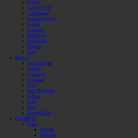
Bonos
Carros Golf
Cinturones
Entrenamiento
Gorras
Guantes
Maletines
Sombrillas
Termos
Tees
Marcas
BlackClover
Adidas
Callaway
Clicgear
Par4
Sun Mountain
Srixon
Nike
Ping
TaylorMade
EQUIPOS
Palos
Hibrido
Maderas