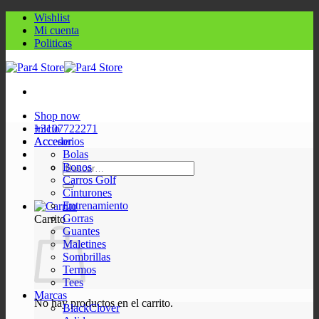
Saltar
Wishlist
al
Mi cuenta
contenido
Politicas
Shop now
+3107722271
Inicio
Acceder
Accesorios
Bolas
Buscar
Bonos
por:
Carros Golf
Cinturones
Entrenamiento
Gorras
Carrito
Guantes
Maletines
Sombrillas
Termos
Tees
Marcas
No hay productos en el carrito.
BlackClover