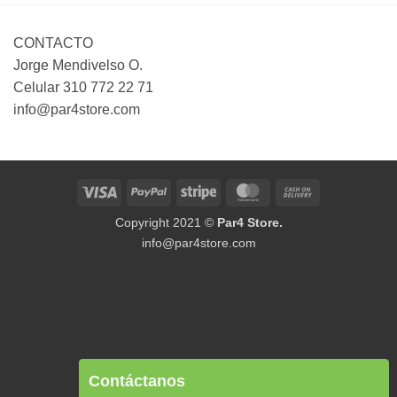
$ 95,000
CONTACTO
Jorge Mendivelso O.
Celular 310 772 22 71
info@par4store.com
Visa
PayPal
Stripe
MasterCard
Cash
On
Copyright 2021 ©
Par4 Store.
Delivery
info@par4store.com
Contáctanos