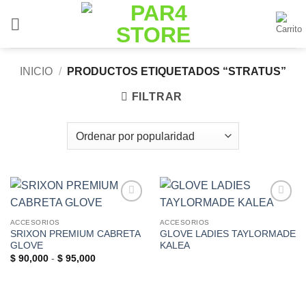
Saltar
al
contenido
INICIO
/
PRODUCTOS ETIQUETADOS “STRATUS”
FILTRAR
Add to
Add to
Wishlist
Wishlist
ACCESORIOS
ACCESORIOS
SRIXON PREMIUM CABRETA
GLOVE LADIES TAYLORMADE
GLOVE
KALEA
Rango
$
90,000
-
$
95,000
de
precios:
desde
$ 90,000
hasta