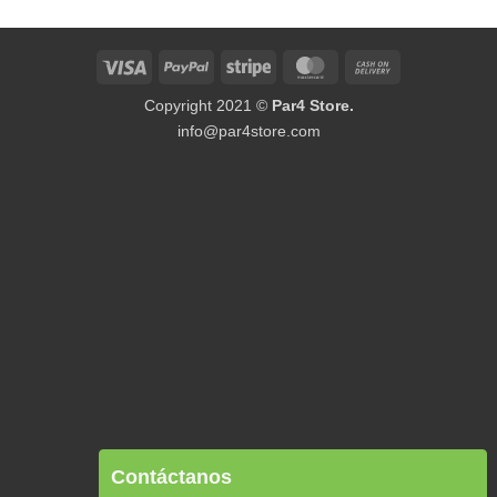
Visa
PayPal
Stripe
MasterCard
Cash
On
Copyright 2021 ©
Par4 Store.
Delivery
info@par4store.com
Contáctanos