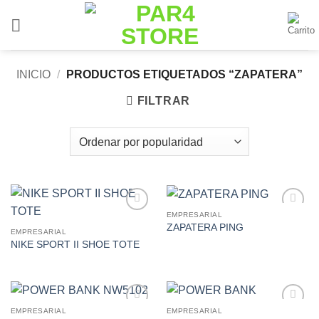
Saltar
al
contenido
INICIO
/
PRODUCTOS ETIQUETADOS “ZAPATERA”
FILTRAR
EMPRESARIAL
Add to
Add to
ZAPATERA PING
Wishlist
Wishlist
EMPRESARIAL
NIKE SPORT II SHOE TOTE
EMPRESARIAL
EMPRESARIAL
Add to
Add to