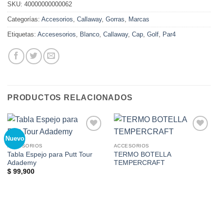
SKU:
40000000000062
Categorías:
Accesorios
,
Callaway
,
Gorras
,
Marcas
Etiquetas:
Accesesorios
,
Blanco
,
Callaway
,
Cap
,
Golf
,
Par4
PRODUCTOS RELACIONADOS
Nuevo
Add to
Add to
Wishlist
Wishlist
ACCESORIOS
ACCESORIOS
Tabla Espejo para Putt Tour
TERMO BOTELLA
Adademy
TEMPERCRAFT
$
99,900