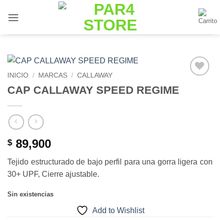
Saltar
al
contenido
INICIO
/
MARCAS
/
CALLAWAY
Add to
CAP CALLAWAY SPEED REGIME
Wishlist
89,900
$
Tejido estructurado de bajo perfil para una gorra ligera con
30+ UPF, Cierre ajustable.
Sin existencias
Add to Wishlist