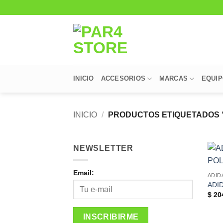
Saltar
al
contenido
INICIO
ACCESORIOS
MARCAS
EQUI
INICIO
/
PRODUCTOS ETIQUETADOS 
NEWSLETTER
Email:
ADID
ADI
$
20