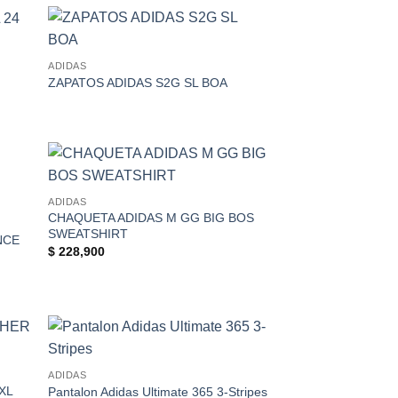
 to
Add to
ADIDAS
list
Wishlist
ZAPATOS ADIDAS S2G SL BOA
 to
Add to
ADIDAS
list
Wishlist
CHAQUETA ADIDAS M GG BIG BOS
SWEATSHIRT
NCE
$
228,900
 to
Add to
ADIDAS
list
Wishlist
XL
Pantalon Adidas Ultimate 365 3-Stripes