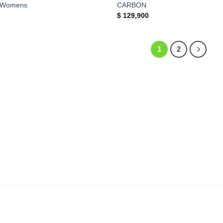
 Womens
CARBON
$
129,900
1
2