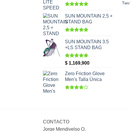
Two
Valorado
con
5.00
SUN MOUNTAIN 2.5 +
de 5
STAND BAG
Valorado
con
5.00
SUN MOUNTAIN 3.5
de 5
+LS STAND BAG
Valorado
$
1,169,900
con
5.00
de 5
Zero Friction Glove
Men's Talla Única
Valorado
con
4.00
de 5
CONTACTO
Jorge Mendivelso O.