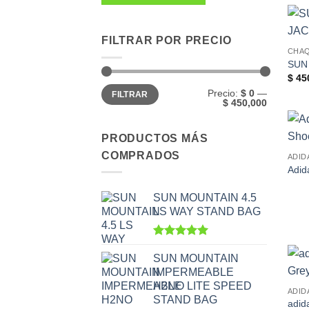
FILTRAR POR PRECIO
CHA
SUN
$
45
Precio
Precio
Precio:
$ 0
—
FILTRAR
mínimo
máximo
$ 450,000
PRODUCTOS MÁS
COMPRADOS
ADID
Adid
SUN MOUNTAIN 4.5
LS WAY STAND BAG
Valorado
con
5.00
SUN MOUNTAIN
de 5
IMPERMEABLE
H2NO LITE SPEED
ADID
STAND BAG
adid