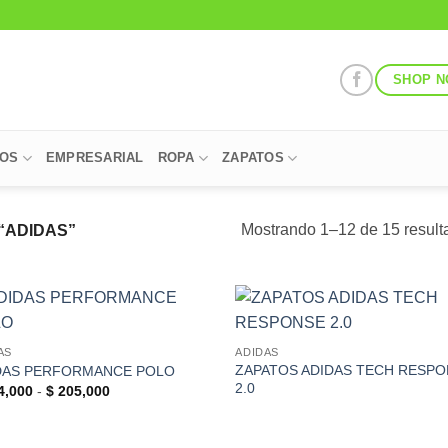
SHOP 
POS
EMPRESARIAL
ROPA
ZAPATOS
Mostrando 1–12 de 15 result
“ADIDAS”
Add to
Add
AS
ADIDAS
Wishlist
Wish
ZAPATOS ADIDAS TECH RESP
DAS PERFORMANCE POLO
2.0
Rango
4,000
-
$
205,000
de
precios:
desde
$ 204,000