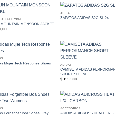
hasta
$ 205,000
ADIDAS
Add to
Add
ZAPATOS ADIDAS S2G SL 24
QUETA HOMBRE
Wishlist
Wish
 MOUNTAIN MONSOON JACKET
0,000
Add to
Add
AS
Wishlist
Wish
as Mujer Tech Response Shoes
ADIDAS
CAMISETA ADIDAS PERFORMA
SHORT SLEEVE
$
199,900
Add to
Add
AS
ACCESORIOS
Wishlist
Wish
as Forgefiber Boa Shoes Grey
ADIDAS ADICROSS HEATHER L/