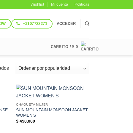
Wishlist
Mi cuenta
Politicas
NOW
+3107722271
ACCEDER
CARRITO /
$
0
Ordenado
ados
por
popularidad
 to
Add to
CHAQUETA MUJER
list
Wishlist
ONSE
SUN MOUNTAIN MONSOON JACKET
WOMEN’S
$
450,000