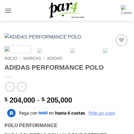
Saltar
al
contenido
Add to
Wishlist
INICIO
/
MARCAS
/
ADIDAS
ADIDAS PERFORMANCE POLO
Rango
204,000
-
205,000
$
$
de
precios:
desde
POLO PERFORMANCE
$ 204,000