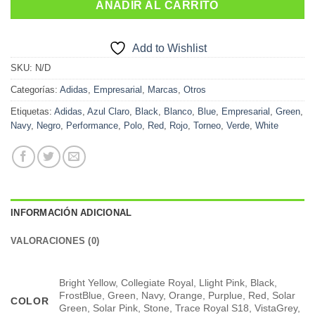
AÑADIR AL CARRITO
Add to Wishlist
SKU:
N/D
Categorías:
Adidas
,
Empresarial
,
Marcas
,
Otros
Etiquetas:
Adidas
,
Azul Claro
,
Black
,
Blanco
,
Blue
,
Empresarial
,
Green
,
Navy
,
Negro
,
Performance
,
Polo
,
Red
,
Rojo
,
Torneo
,
Verde
,
White
INFORMACIÓN ADICIONAL
VALORACIONES (0)
Bright Yellow, Collegiate Royal, Llight Pink, Black,
FrostBlue, Green, Navy, Orange, Purplue, Red, Solar
COLOR
Green, Solar Pink, Stone, Trace Royal S18, VistaGrey,