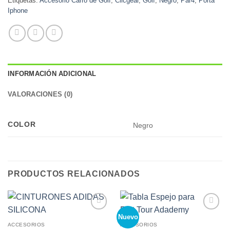
Etiquetas:
Accesorio Carro de Golf
,
Clicgear
,
Golf
,
Negro
,
Par4
,
Porta
Iphone
INFORMACIÓN ADICIONAL
VALORACIONES (0)
COLOR
Negro
PRODUCTOS RELACIONADOS
Nuevo
Add to
Add to
Wishlist
Wishlist
ACCESORIOS
ACCESORIOS