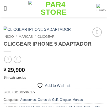
Saltar
al
contenido
INICIO
/
MARCAS
/
CLICGEAR
Add to
CLICGEAR IPHONE 5 ADAPTADOR
Wishlist
29,900
$
Sin existencias
Add to Wishlist
SKU:
40010027968177
Categorías:
Accesorios
,
Carros de Golf
,
Clicgear
,
Marcas