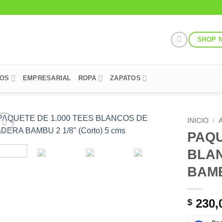
SHOP 
POS
EMPRESARIAL
ROPA
ZAPATOS
INICIO
/
PAQU
Add to
BLA
Wishlist
BAMB
230,
$