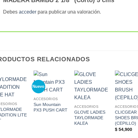
Debes
acceder
para publicar una valoración.
RODUCTOS RELACIONADOS
Nuevo
Add to
Add to
Add to
Ad
Wishlist
Wishlist
Wishlist
Wis
ACCESORIOS
Sun Mountain
CESORIOS
ACCESORIOS
ACCESORIO
YLORMADE
PX3 PUSH CART
GLOVE LADIES
CLICGEAR
ADITION LITE
TAYLORMADE
SHOES BR
T
KALEA
(CEPILLO)
$
54,900