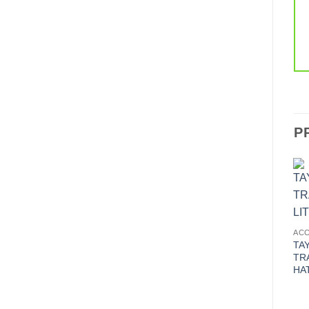
P
AC
TA
TR
HA