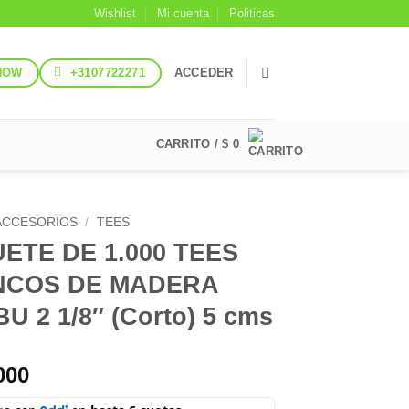
Wishlist
Mi cuenta
Politicas
NOW
+3107722271
ACCEDER
CARRITO /
$
0
ACCESORIOS
/
TEES
ETE DE 1.000 TEES
NCOS DE MADERA
U 2 1/8″ (Corto) 5 cms
000