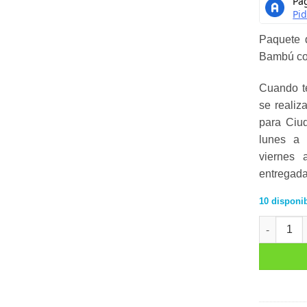
Paquete 
Bambú col
Cuando te
se realiz
para Ciud
lunes a 
viernes 
entregada
10 disponi
PAQUETE D