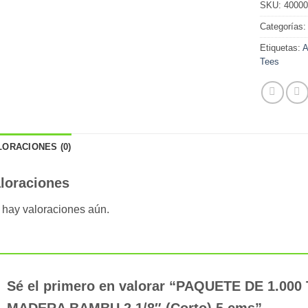
SKU:
4000
Categorías
Etiquetas:
A
Tees
LORACIONES (0)
loraciones
 hay valoraciones aún.
Sé el primero en valorar “PAQUETE DE 1.0
MADERA BAMBU 2 1/8″ (Corto) 5 cms”