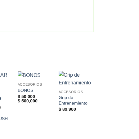
ACCESORIOS
d to
Add to
Add to
Add to
BONOS
ACCESORIOS
hlist
Wishlist
Wishlist
Wishlist
$
50,000
-
Grip de
Rango
$
500,000
Entrenamiento
de
S
ACCESORIOS
precios:
$
89,900
CLICGEAR
desde
$ 50,000
USH
PORTA
hasta
SOMBRILLAS
$ 500,000
EQULIZABLE
$
140,000