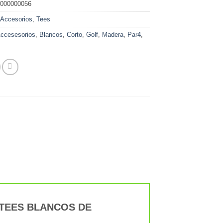
0000000056
:
Accesorios
,
Tees
ccesesorios
,
Blancos
,
Corto
,
Golf
,
Madera
,
Par4
,
00 TEES BLANCOS DE