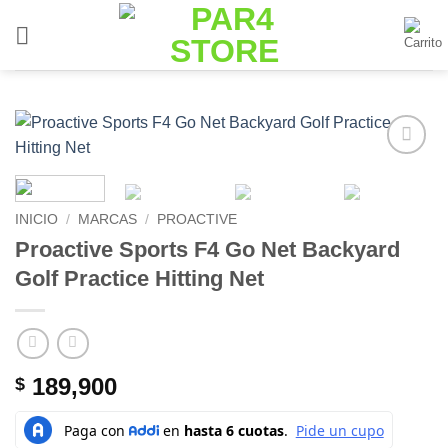
Saltar
al
contenido
Add to
Wishlist
INICIO
/
MARCAS
/
PROACTIVE
Proactive Sports F4 Go Net Backyard
Golf Practice Hitting Net
189,900
$