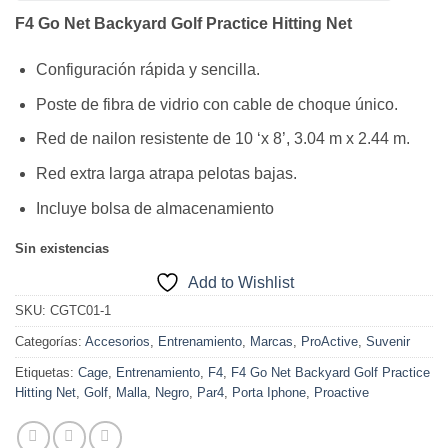
F4 Go Net Backyard Golf Practice Hitting Net
Configuración rápida y sencilla.
Poste de fibra de vidrio con cable de choque único.
Red de nailon resistente de 10 ‘x 8’, 3.04 m x 2.44 m.
Red extra larga atrapa pelotas bajas.
Incluye bolsa de almacenamiento
Sin existencias
Add to Wishlist
SKU:
CGTC01-1
Categorías:
Accesorios
,
Entrenamiento
,
Marcas
,
ProActive
,
Suvenir
Etiquetas:
Cage
,
Entrenamiento
,
F4
,
F4 Go Net Backyard Golf Practice
Hitting Net
,
Golf
,
Malla
,
Negro
,
Par4
,
Porta Iphone
,
Proactive