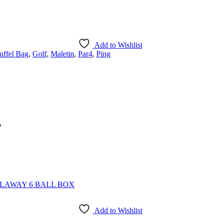
Add to Wishlist
uffel Bag
,
Golf
,
Maletin
,
Par4
,
Ping
”
Add to Wishlist