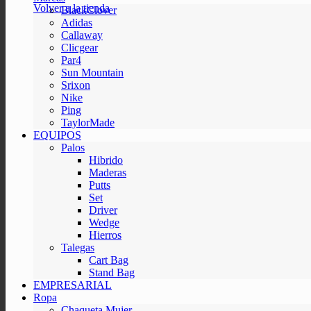
Volver a la tienda
BlackClover
Adidas
Callaway
Clicgear
Par4
Sun Mountain
Srixon
Nike
Ping
TaylorMade
EQUIPOS
Palos
Hibrido
Maderas
Putts
Set
Driver
Wedge
Hierros
Talegas
Cart Bag
Stand Bag
EMPRESARIAL
Ropa
Chaqueta Mujer