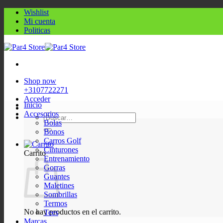
Saltar
Wishlist
al
Mi cuenta
contenido
Politicas
Shop now
+3107722271
Acceder
Inicio
Accesorios
Buscar
Bolas
por:
Bonos
Carros Golf
Cinturones
Carrito
Entrenamiento
Gorras
Guantes
Maletines
Sombrillas
Termos
No hay productos en el carrito.
Tees
Marcas