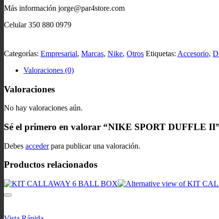
Más información jorge@par4store.com
Celular 350 880 0979
Categorías:
Empresarial
,
Marcas
,
Nike
,
Otros
Etiquetas:
Accesorio
,
D
Valoraciones (0)
Valoraciones
No hay valoraciones aún.
Sé el primero en valorar “NIKE SPORT DUFFLE II
Debes
acceder
para publicar una valoración.
Productos relacionados
Vista Rápida