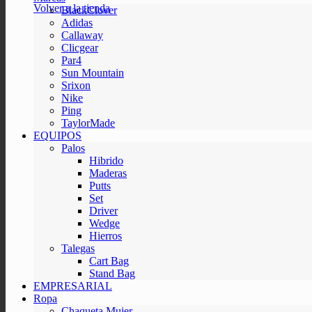
Volver a la tienda
BlackClover
Adidas
Callaway
Clicgear
Par4
Sun Mountain
Srixon
Nike
Ping
TaylorMade
EQUIPOS
Palos
Hibrido
Maderas
Putts
Set
Driver
Wedge
Hierros
Talegas
Cart Bag
Stand Bag
EMPRESARIAL
Ropa
Chaqueta Mujer