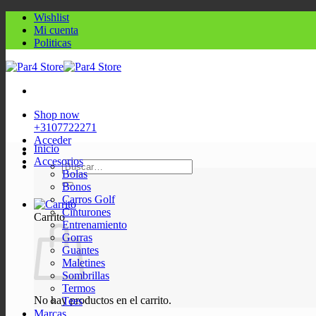
Saltar
Wishlist
al
Mi cuenta
contenido
Politicas
Shop now
+3107722271
Acceder
Inicio
Accesorios
Buscar
Bolas
por:
Bonos
Carros Golf
Cinturones
Carrito
Entrenamiento
Gorras
Guantes
Maletines
Sombrillas
Termos
No hay productos en el carrito.
Tees
Marcas