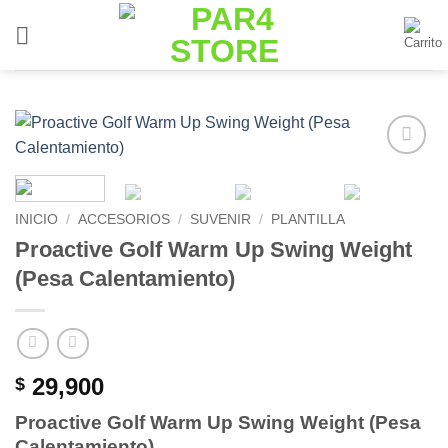
Saltar
al
contenido
Add to
Wishlist
INICIO
/
ACCESORIOS
/
SUVENIR
/
PLANTILLA
Proactive Golf Warm Up Swing Weight
(Pesa Calentamiento)
29,900
$
Proactive Golf Warm Up Swing Weight (Pesa
Calentamiento)