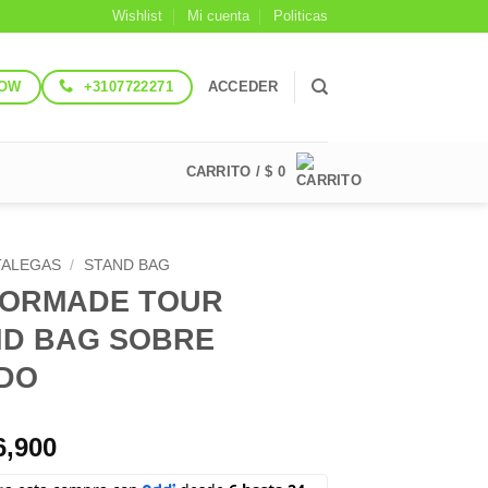
Wishlist
Mi cuenta
Politicas
NOW
+3107722271
ACCEDER
CARRITO /
$
0
TALEGAS
/
STAND BAG
LORMADE TOUR
ND BAG SOBRE
IDO
6,900