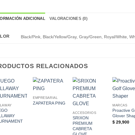
FORMACIÓN ADICIONAL
VALORACIONES (0)
LOR
Black/Pink, Black/Yellow/Gray, Gray/Green, Royal/White, Wh
RODUCTOS RELACIONADOS
Add to
Add to
Add to
Ad
EMPRESARIAL
Wishlist
Wishlist
Wishlist
Wis
ZAPATERA PING
LLAWAY
MARCAS
EGO
Proactive G
ACCESORIOS
LLAWAY
Glover Sha
SRIXON
URNAMENT
$
29,900
PREMIUM
CABRETA
GLOVE