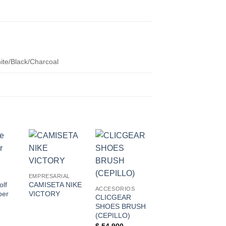
ite/Black/Charcoal
d to
Add to
Add to
Add to
hlist
Wishlist
Wishlist
Wishlist
EMPRESARIAL
olf
CAMISETA NIKE
ACCESORIOS
per
VICTORY
CLICGEAR
CALLAWAY
SHOES BRUSH
KIT CALLAWAY
(CEPILLO)
TUBO DE 3
$
54,900