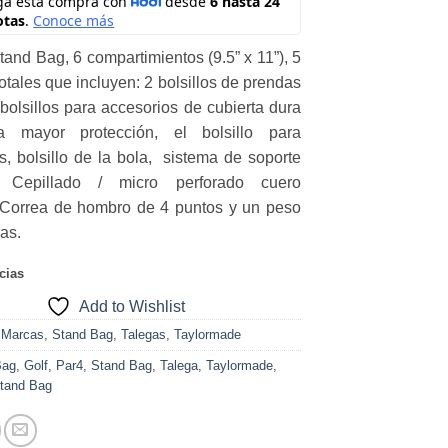
tand Bag, 6 compartimientos (9.5” x 11”), 5
totales que incluyen: 2 bolsillos de prendas
, bolsillos para accesorios de cubierta dura
 mayor protección, el bolsillo para
s, bolsillo de la bola, sistema de soporte
it, Cepillado / micro perforado cuero
, Correa de hombro de 4 puntos y un peso
ras.
cias
Add to Wishlist
:
Marcas
,
Stand Bag
,
Talegas
,
Taylormade
Bag
,
Golf
,
Par4
,
Stand Bag
,
Talega
,
Taylormade
,
Stand Bag