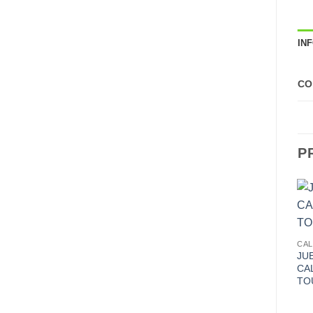
IN
CO
P
CA
JU
CA
TO