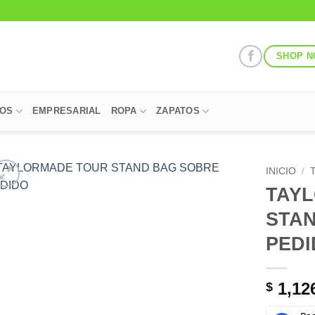
SHOP 
POS
EMPRESARIAL
ROPA
ZAPATOS
INICIO
/
TAY
Add to
STA
Wishlist
PED
1,12
$