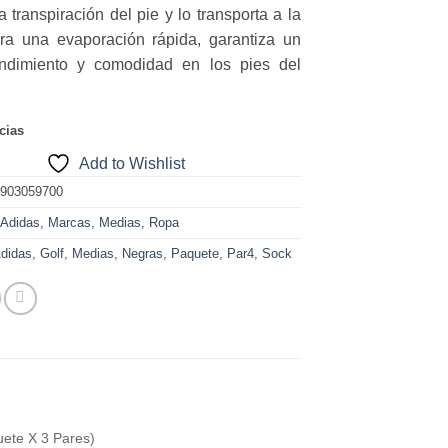
a transpiración del pie y lo transporta a la
$ 59,900.
$ 29,900.
ra una evaporación rápida, garantiza un
ndimiento y comodidad en los pies del
cias
Add to Wishlist
7903059700
:
Adidas
,
Marcas
,
Medias
,
Ropa
didas
,
Golf
,
Medias
,
Negras
,
Paquete
,
Par4
,
Sock
ete X 3 Pares)