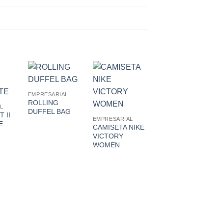
d to
Add to
Add to
Add to
EMPRESARIAL
hlist
Wishlist
Wishlist
Wishlist
ROLLING
L
CALLAWAY
DUFFEL BAG
 II
KIT CALLAWAY
EMPRESARIAL
E
TWO BALL
CAMISETA NIKE
VICTORY
WOMEN