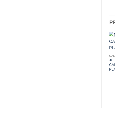
P
CA
JU
CA
PL