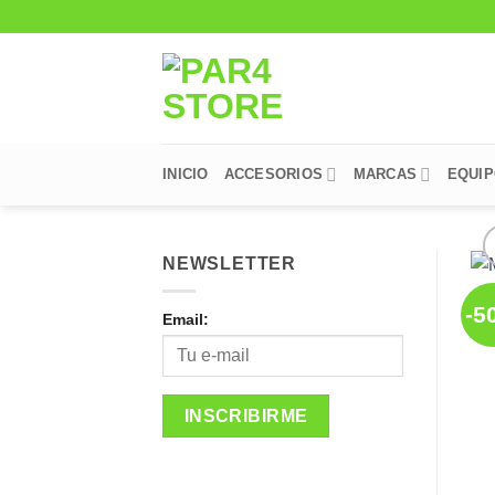
Saltar
al
contenido
INICIO
ACCESORIOS
MARCAS
EQUI
NEWSLETTER
-5
Email: