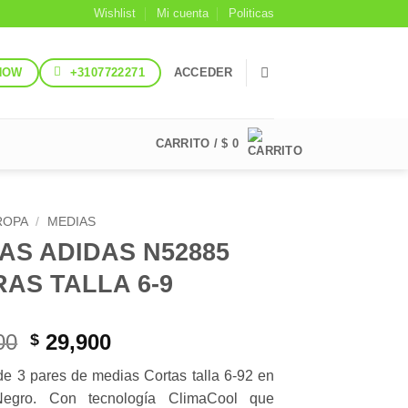
Wishlist
Mi cuenta
Politicas
NOW
+3107722271
ACCEDER
CARRITO /
$
0
ROPA
/
MEDIAS
AS ADIDAS N52885
AS TALLA 6-9
El
El
00
29,900
$
precio
precio
e 3 pares de medias Cortas talla 6-92 en
original
actual
egro. Con tecnología ClimaCool que
era:
es: