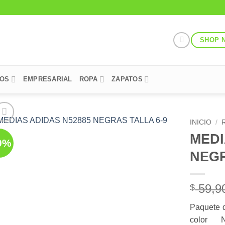
SHOP 
POS
EMPRESARIAL
ROPA
ZAPATOS
INICIO
/
MEDI
0%
Add to
NEGR
Wishlist
59,9
$
Paquete d
color N