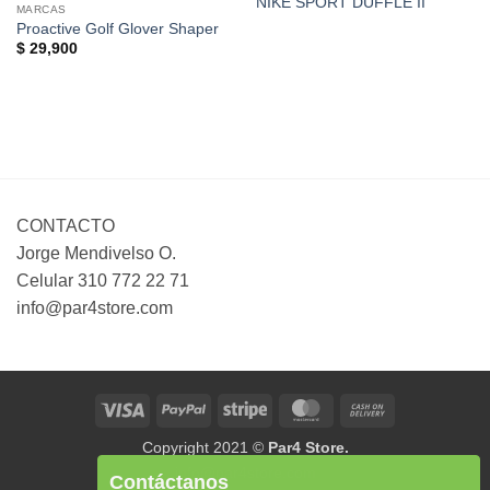
NIKE SPORT DUFFLE II
Wishlist
Wishlist
MARCAS
Proactive Golf Glover Shaper
$
29,900
CONTACTO
Jorge Mendivelso O.
Celular 310 772 22 71
info@par4store.com
Visa
PayPal
Stripe
MasterCard
Cash
On
Copyright 2021 ©
Par4 Store.
Delivery
info@par4store.com
Contáctanos