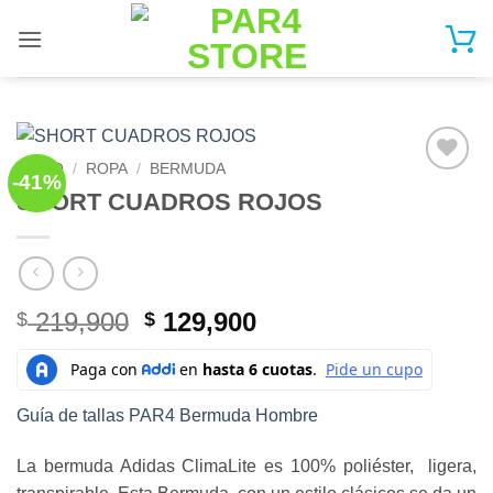
Saltar
al
contenido
INICIO
/
ROPA
/
BERMUDA
-41%
Add to
SHORT CUADROS ROJOS
Wishlist
El
El
219,900
129,900
$
$
precio
precio
original
actual
era:
es:
Guía de tallas PAR4 Bermuda Hombre
$ 219,900.
$ 129,900.
La bermuda Adidas ClimaLite es 100% poliéster, ligera,