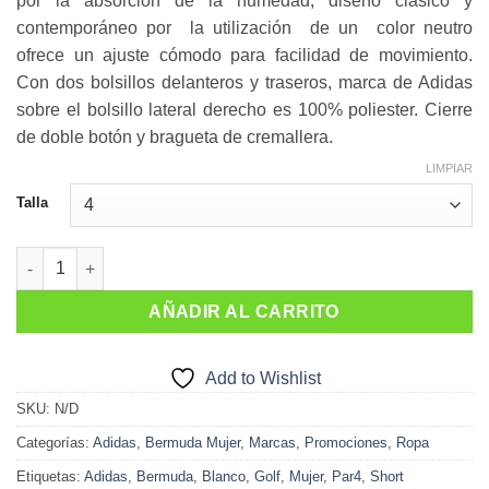
por la absorción de la humedad, diseño clásico y
contemporáneo por la utilización de un color neutro
ofrece un ajuste cómodo para facilidad de movimiento.
Con dos bolsillos delanteros y traseros, marca de Adidas
sobre el bolsillo lateral derecho es 100% poliester. Cierre
de doble botón y bragueta de cremallera.
LIMPIAR
Talla
SHORT DAMA BLANCO cantidad
AÑADIR AL CARRITO
Add to Wishlist
SKU:
N/D
Categorías:
Adidas
,
Bermuda Mujer
,
Marcas
,
Promociones
,
Ropa
Etiquetas:
Adidas
,
Bermuda
,
Blanco
,
Golf
,
Mujer
,
Par4
,
Short