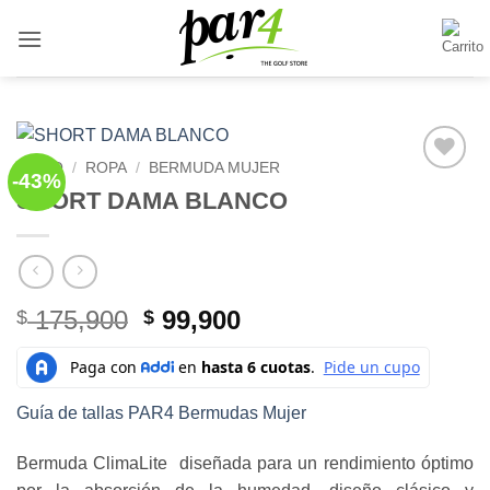
Saltar
al
contenido
INICIO
/
ROPA
/
BERMUDA MUJER
-43%
Add to
SHORT DAMA BLANCO
Wishlist
El
El
175,900
99,900
$
$
precio
precio
original
actual
era:
es:
Guía de tallas PAR4 Bermudas Mujer
$ 175,900.
$ 99,900.
Bermuda ClimaLite diseñada para un rendimiento óptimo